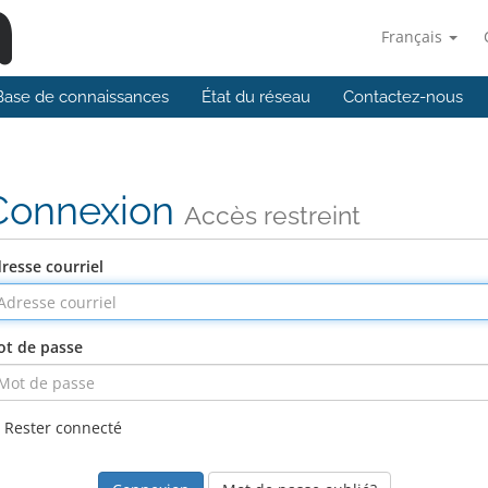
Français
Base de connaissances
État du réseau
Contactez-nous
Connexion
Accès restreint
resse courriel
t de passe
Rester connecté